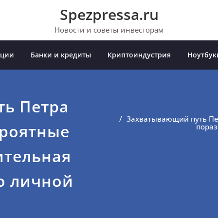
Spezpressa.ru
Новости и советы инвесторам
иции
Банки и кредиты
Криптоиндустрия
Ноутбук
ть Петра
Захватывающий путь Пе
ероятные
пораз
ительная
о личной