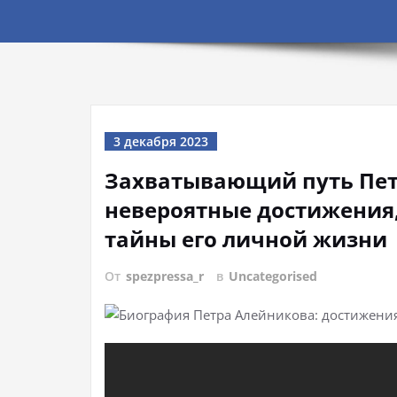
3 декабря 2023
Захватывающий путь Пет
невероятные достижения,
тайны его личной жизни
От
spezpressa_r
в
Uncategorised