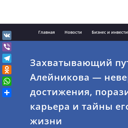
Перейти
к
содержимому
Главная
Новости
Бизнес и инвест
VK
Viber
Захватывающий пу
Telegram
Алейникова — нев
Odnoklassniki
достижения, пораз
WhatsApp
Отправить
карьера и тайны ег
жизни