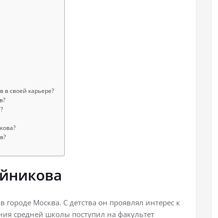
 в своей карьере?
в?
?
кова?
в?
ейникова
в городе Москва. С детства он проявлял интерес к
ания средней школы поступил на факультет