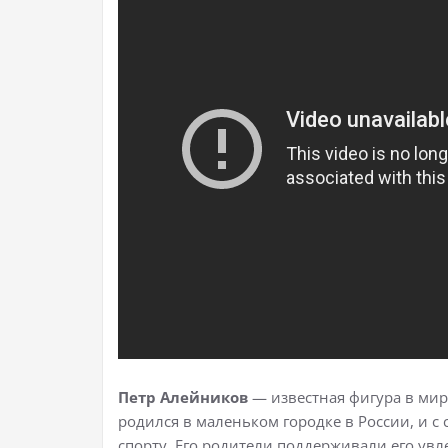
Петр Алейников
— известная фигура в мир
родился в маленьком городке в России, и с
спорту. Его родители поддерживали его ув