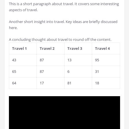
This is a short paragraph about travel. It covers some interesting
aspects of travel.
Another short insight into travel. Key ideas are briefly discussed
here.
A concluding thought about travel to round off the content.
Travel 1
Travel 2
Travel 3
Travel 4
43
87
13
95
65
87
6
31
64
17
81
18