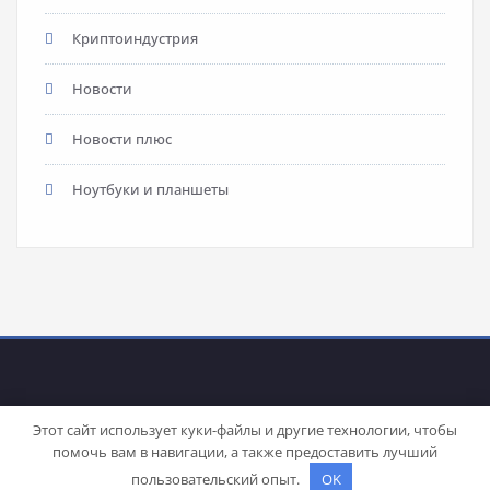
Криптоиндустрия
Новости
Новости плюс
Ноутбуки и планшеты
Этот сайт использует куки-файлы и другие технологии, чтобы
помочь вам в навигации, а также предоставить лучший
Proudly powered by
WordPress
| Theme:
Stacy
by SpiceThemes
пользовательский опыт.
OK