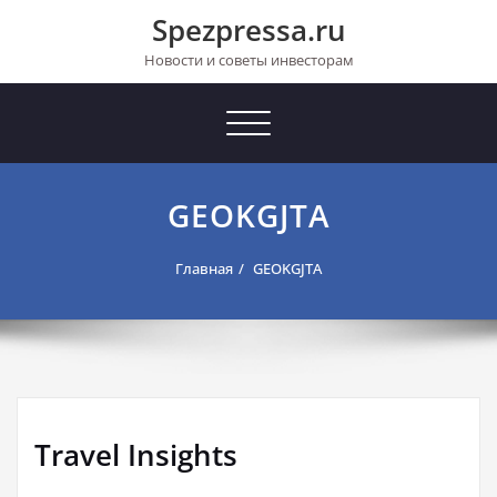
Перейти
Spezpressa.ru
к
содержимому
Новости и советы инвесторам
Toggle
navigation
GEOKGJTA
Главная
GEOKGJTA
Travel Insights