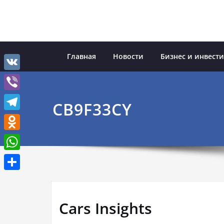
Перейти
к
содержимому
Главная
Новости
Бизнес и инвест
VK
Viber
CB9F33CY
Telegram
Odnoklassniki
WhatsApp
Отправить
Cars Insights