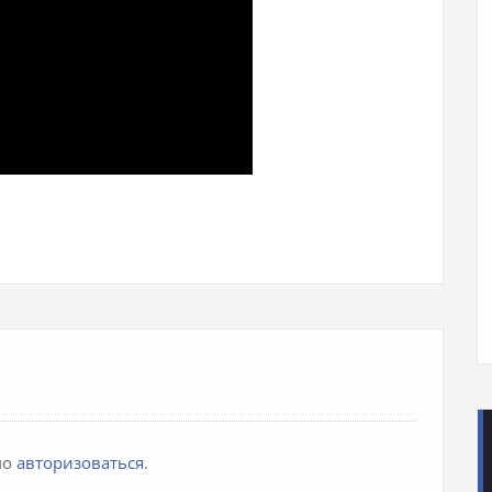
iki
pp
авить
мо
авторизоваться
.