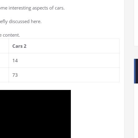
ome interesting aspects of cars.
iefly discussed here.
e content.
Cars 2
14
73