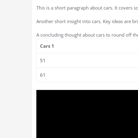
This is a short paragraph about cars. It covers s
Another short insight into cars. Key ideas are br
A concluding thought about cars to round off th
Cars 1
51
61