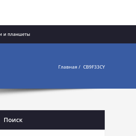
и и планшеты
Главная
CB9F33CY
Поиск