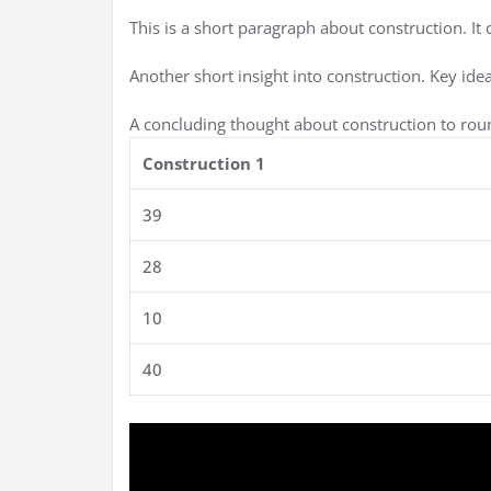
This is a short paragraph about construction. It
Another short insight into construction. Key idea
A concluding thought about construction to roun
Construction 1
39
28
10
40