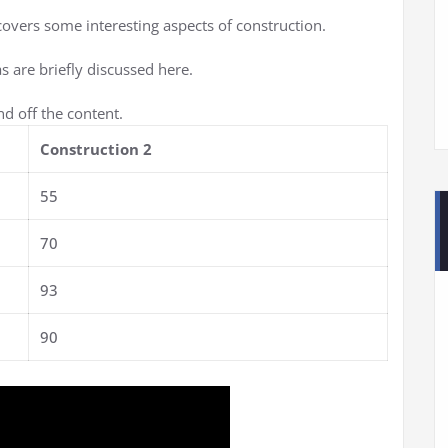
 covers some interesting aspects of construction.
s are briefly discussed here.
d off the content.
Construction 2
55
70
93
90