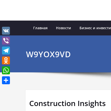
Перейти
к
содержимому
Главная
Новости
Бизнес и инвест
VK
Viber
W9YOX9VD
Telegram
Odnoklassniki
WhatsApp
Отправить
Construction Insights