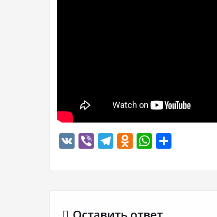
VK
Viber
Telegram
Odnoklassn
WhatsA
Отпр
Оставить ответ