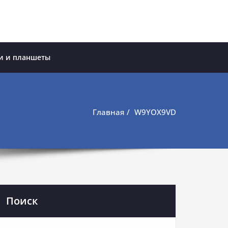
и и планшеты
Главная
W9YOX9VD
Поиск