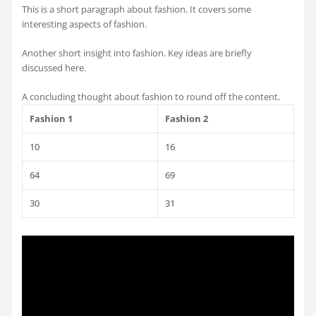
This is a short paragraph about fashion. It covers some
interesting aspects of fashion.
Another short insight into fashion. Key ideas are briefly
discussed here.
A concluding thought about fashion to round off the content.
Fashion 1
Fashion 2
10
16
64
69
30
31