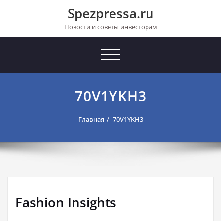
Перейти
Spezpressa.ru
к
содержимому
Новости и советы инвесторам
Toggle
navigation
70V1YKH3
Главная
70V1YKH3
Fashion Insights