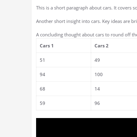
This is a short paragraph about cars. It covers s
Another short insight into cars. Key ideas are br
A concluding thought about cars to round off th
Cars 1
Cars 2
51
49
94
100
68
14
59
96