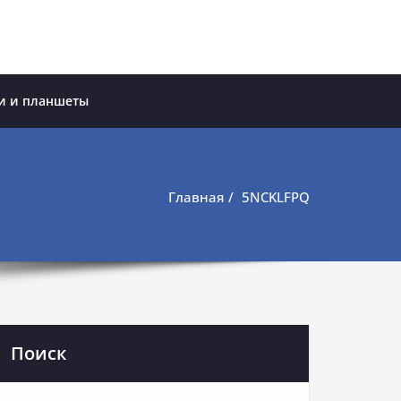
и и планшеты
Главная
5NCKLFPQ
Поиск