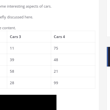
ome interesting aspects of cars.
iefly discussed here.
e content.
Cars 3
Cars 4
11
75
39
48
58
21
28
99