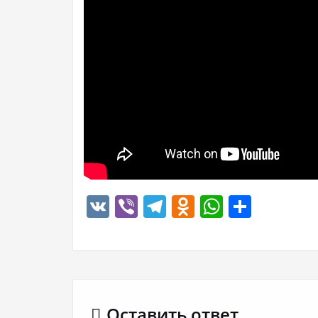
VK
Viber
Telegram
Odnoklassn
WhatsA
Отпр
Оставить ответ