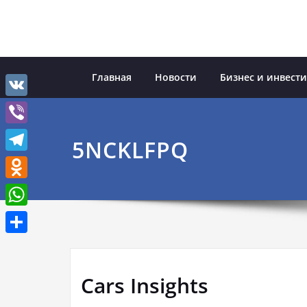
Перейти
к
содержимому
Главная
Новости
Бизнес и инвест
VK
Viber
5NCKLFPQ
Telegram
Odnoklassniki
WhatsApp
Отправить
Cars Insights