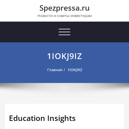
Перейти
Spezpressa.ru
к
содержимому
Новости и советы инвесторам
Toggle
navigation
1IOKJ9IZ
Главная
1IOKJ9IZ
Education Insights