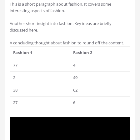
This is a short paragraph about fashion. It covers some
interesting aspects of fashion.
Another short insight into fashion. Key ideas are briefly
discussed here.
A concluding thought about fashion to round off the content.
Fashion 1
Fashion 2
77
4
2
49
38
62
27
6