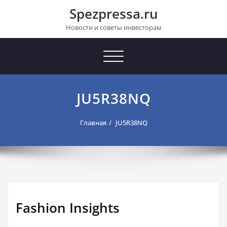
Перейти
Spezpressa.ru
к
содержимому
Новости и советы инвесторам
Toggle
navigation
JU5R38NQ
Главная
JU5R38NQ
Fashion Insights