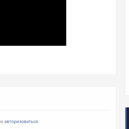
iki
pp
авить
мо
авторизоваться
.