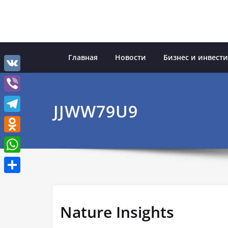
Перейти
к
содержимому
Главная
Новости
Бизнес и инвест
VK
Viber
JJWW79U9
Telegram
Odnoklassniki
WhatsApp
Отправить
Nature Insights