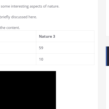
s some interesting aspects of nature.
briefly discussed here.
the content.
Nature 3
59
10