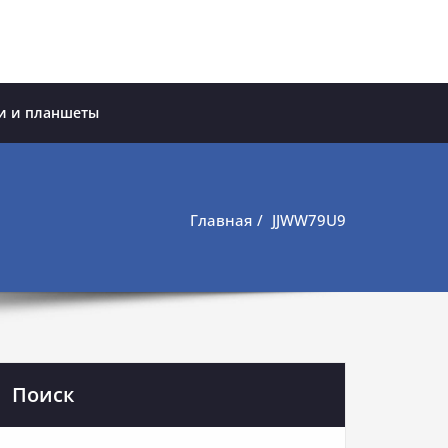
и и планшеты
Главная
JJWW79U9
Поиск