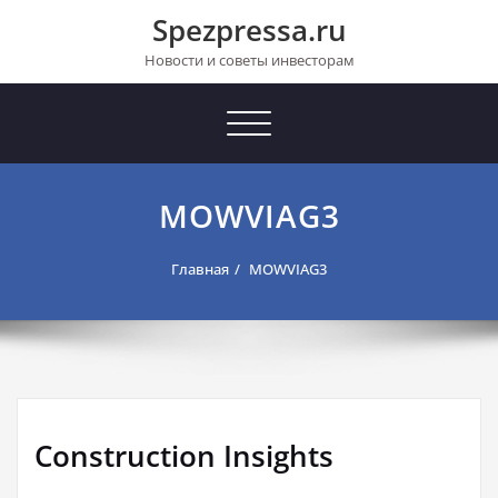
Перейти
Spezpressa.ru
к
содержимому
Новости и советы инвесторам
Toggle
navigation
MOWVIAG3
Главная
MOWVIAG3
Construction Insights