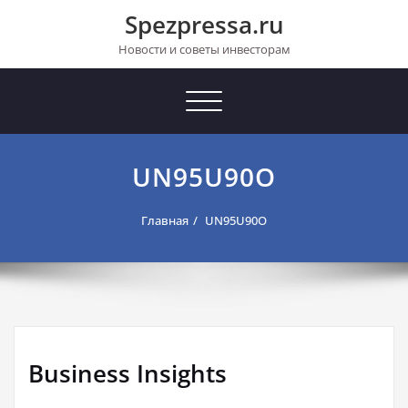
Перейти
Spezpressa.ru
к
содержимому
Новости и советы инвесторам
Toggle
navigation
UN95U90O
Главная
UN95U90O
Business Insights