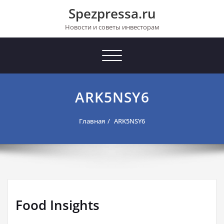
Перейти
Spezpressa.ru
к
содержимому
Новости и советы инвесторам
Toggle
navigation
ARK5NSY6
Главная
ARK5NSY6
Food Insights