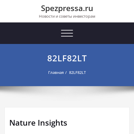
Перейти
Spezpressa.ru
к
содержимому
Новости и советы инвесторам
Toggle
navigation
82LF82LT
Главная
82LF82LT
Nature Insights