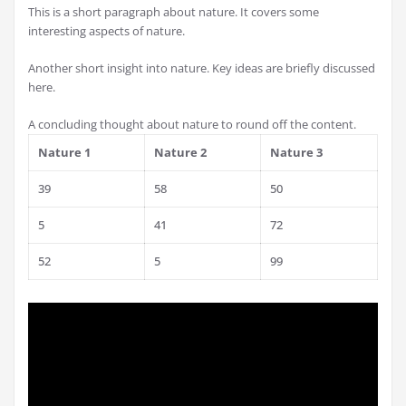
This is a short paragraph about nature. It covers some
interesting aspects of nature.
Another short insight into nature. Key ideas are briefly discussed
here.
A concluding thought about nature to round off the content.
Nature 1
Nature 2
Nature 3
39
58
50
5
41
72
52
5
99