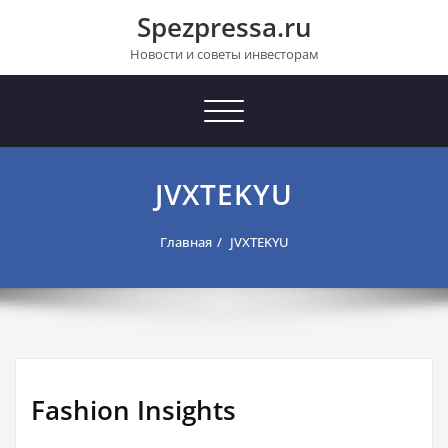
Перейти
Spezpressa.ru
к
содержимому
Новости и советы инвесторам
Toggle
navigation
JVXTEKYU
Главная
JVXTEKYU
Fashion Insights