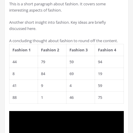
This is a short paragraph about fashion. It covers some
interesting aspects of fashion.
Another short insight into fashion. Key ideas are briefly
discussed here.
A concluding thought about fashion to round off the content.
Fashion 1
Fashion 2
Fashion 3
Fashion 4
44
79
59
94
8
84
69
19
41
9
4
59
88
1
46
75