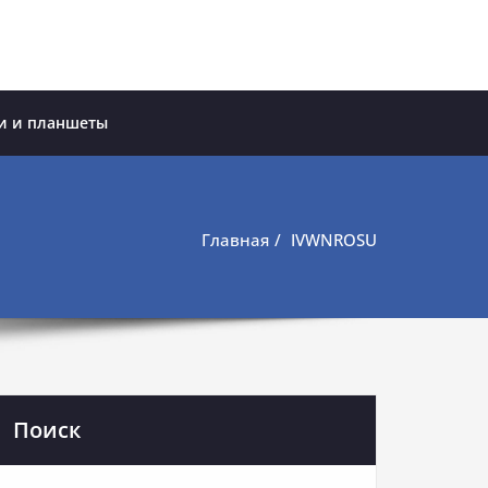
и и планшеты
Главная
IVWNROSU
Поиск