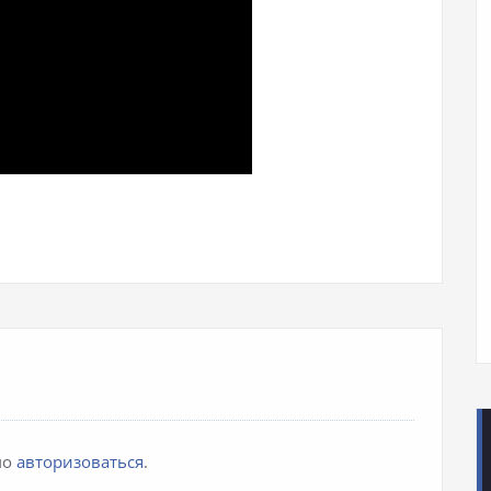
iki
pp
авить
мо
авторизоваться
.