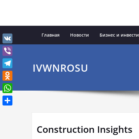
Перейти
к
содержимому
Главная
Новости
Бизнес и инвест
VK
Viber
IVWNROSU
Telegram
Odnoklassniki
WhatsApp
Отправить
Construction Insights