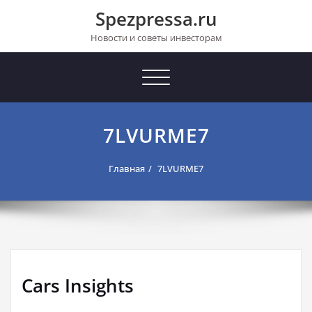
Перейти
Spezpressa.ru
к
содержимому
Новости и советы инвесторам
Toggle
navigation
7LVURME7
Главная
7LVURME7
Cars Insights