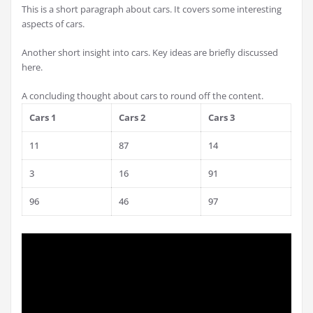
This is a short paragraph about cars. It covers some interesting
aspects of cars.
Another short insight into cars. Key ideas are briefly discussed
here.
A concluding thought about cars to round off the content.
Cars 1
Cars 2
Cars 3
11
87
14
3
16
91
96
46
97