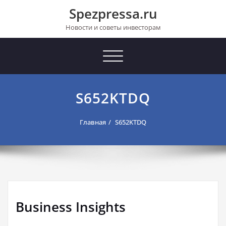
Перейти
Spezpressa.ru
к
содержимому
Новости и советы инвесторам
Toggle
navigation
S652KTDQ
Главная
S652KTDQ
Business Insights