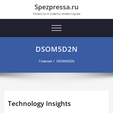
Перейти
Spezpressa.ru
к
содержимому
Новости и советы инвесторам
Toggle
navigation
DSOM5D2N
Главная
DSOM5D2N
Technology Insights