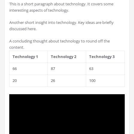
This is a short paragraph about technology. It covers some
interesting aspects of technology.
Another short insight into technology. Key ideas are briefly
discussed here.
A concluding thought about technology to round off the
content.
Technology 1
Technology 2
Technology 3
66
87
63
20
26
100