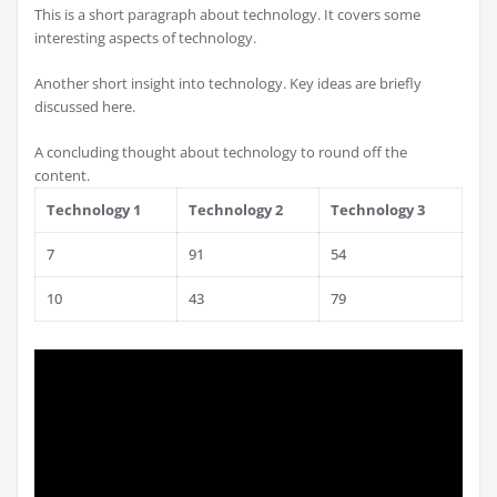
This is a short paragraph about technology. It covers some
interesting aspects of technology.
Another short insight into technology. Key ideas are briefly
discussed here.
A concluding thought about technology to round off the
content.
Technology 1
Technology 2
Technology 3
7
91
54
10
43
79