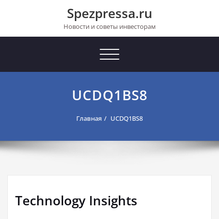
Перейти
Spezpressa.ru
к
содержимому
Новости и советы инвесторам
Toggle
navigation
UCDQ1BS8
Главная
UCDQ1BS8
Technology Insights