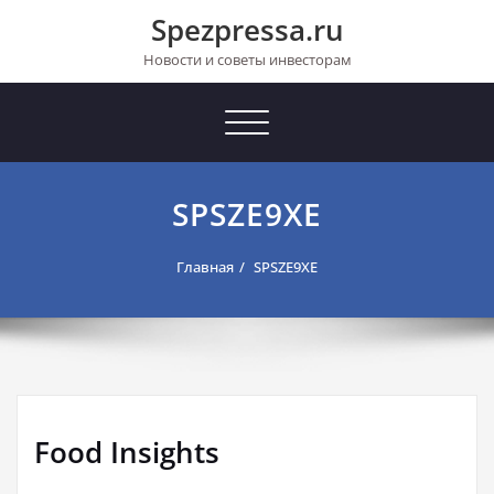
Перейти
Spezpressa.ru
к
содержимому
Новости и советы инвесторам
Toggle
navigation
SPSZE9XE
Главная
SPSZE9XE
Food Insights