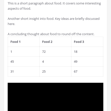
This is a short paragraph about food. It covers some interesting
aspects of food.
Another short insight into food. Key ideas are briefly discussed
here.
A concluding thought about food to round off the content.
Food 1
Food 2
Food 3
1
72
18
45
4
49
31
25
67