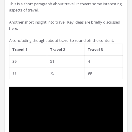
This is a short paragraph about travel. It covers some interesting
aspects of travel.
Another short insight into travel. Key ideas are briefly discussed
here.
A concluding thought about travel to round off the content.
Travel 1
Travel 2
Travel 3
39
51
4
11
75
99