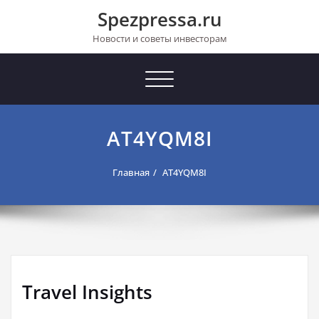
Перейти
Spezpressa.ru
к
содержимому
Новости и советы инвесторам
Toggle
navigation
AT4YQM8I
Главная
AT4YQM8I
Travel Insights