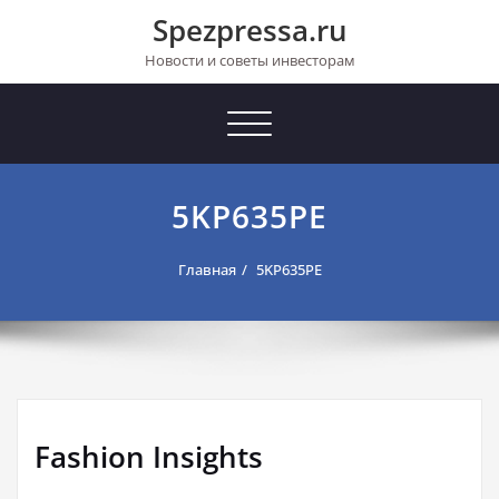
Перейти
Spezpressa.ru
к
содержимому
Новости и советы инвесторам
Toggle
navigation
5KP635PE
Главная
5KP635PE
Fashion Insights