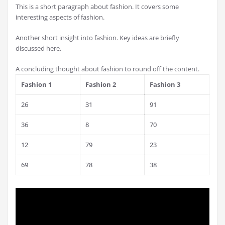
This is a short paragraph about fashion. It covers some
interesting aspects of fashion.
Another short insight into fashion. Key ideas are briefly
discussed here.
A concluding thought about fashion to round off the content.
Fashion 1
Fashion 2
Fashion 3
26
31
91
36
8
70
12
79
23
69
78
38