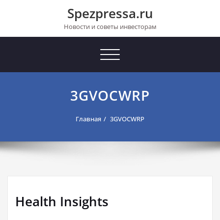
Перейти
Spezpressa.ru
к
содержимому
Новости и советы инвесторам
Toggle
navigation
3GVOCWRP
Главная
3GVOCWRP
Health Insights