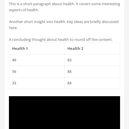
This is a short paragraph about health. It covers some interesting
aspects of health.
Another short insight into health. Key ideas are briefly discussed
here.
A concluding thought about health to round off the content.
Health 1
Health 2
49
83
56
88
33
84