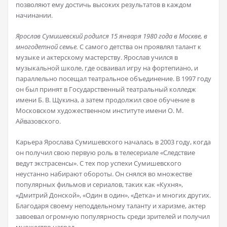
позволяют ему достичь высоких результатов в каждом
начинании.
Ярослав Сумишевский родился 15 января 1980 года в Москве, в
многодетной семье.
С самого детства он проявлял талант к
музыке и актерскому мастерству. Ярослав учился в
музыкальной школе, где осваивал игру на фортепиано, и
параллельно посещал театральное объединение. В 1997 году
он был принят в Государственный театральный колледж
имени Б. В. Щукина, а затем продолжил свое обучение в
Московском художественном институте имени О. М.
Айвазовского.
Карьера Ярослава Сумишевского началась в 2003 году, когда
он получил свою первую роль в телесериале «Следствие
ведут экстрасенсы». С тех пор успехи Сумишевского
неустанно набирают обороты. Он снялся во множестве
популярных фильмов и сериалов, таких как «Кухня»,
«Дмитрий Донской», «Один в один», «Детка» и многих других.
Благодаря своему неподдельному таланту и харизме, актер
завоевал огромную популярность среди зрителей и получил