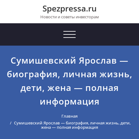
Перейти
Spezpressa.ru
к
содержимому
Новости и советы инвесторам
Toggle
navigation
Сумишевский Ярослав —
биография, личная жизнь,
дети, жена — полная
информация
Главная
Сумишевский Ярослав — биография, личная жизнь, дети,
жена — полная информация