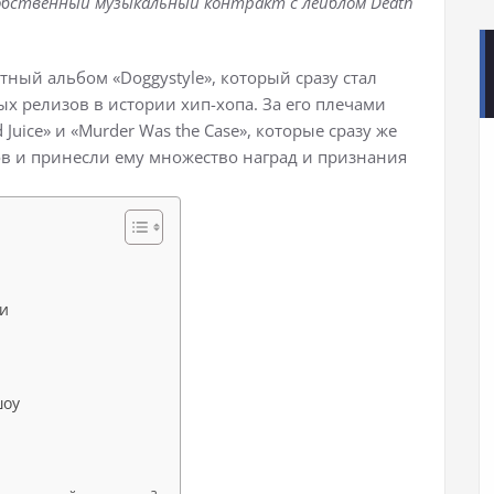
обственный музыкальный контракт с лейблом Death
тный альбом «Doggystyle», который сразу стал
х релизов в истории хип-хопа. За его плечами
Juice» и «Murder Was the Case», которые сразу же
в и принесли ему множество наград и признания
ии
шоу