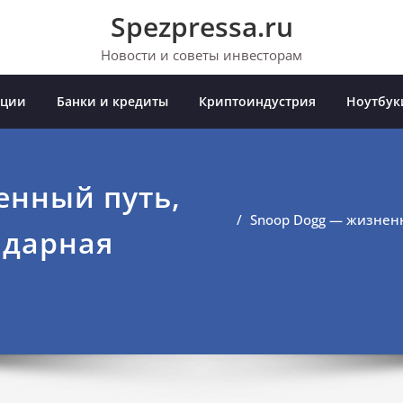
Spezpressa.ru
Новости и советы инвесторам
иции
Банки и кредиты
Криптоиндустрия
Ноутбук
енный путь,
Snoop Dogg — жизненн
ндарная