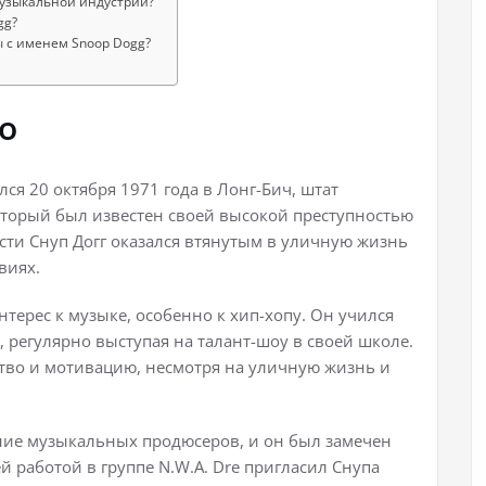
музыкальной индустрии?
gg?
ы с именем Snoop Dogg?
о
ся 20 октября 1971 года в Лонг-Бич, штат
оторый был известен своей высокой преступностью
сти Снуп Догг оказался втянутым в уличную жизнь
виях.
нтерес к музыке, особенно к хип-хопу. Он учился
, регулярно выступая на талант-шоу в своей школе.
ство и мотивацию, несмотря на уличную жизнь и
ние музыкальных продюсеров, и он был замечен
й работой в группе N.W.A. Dre пригласил Снупа