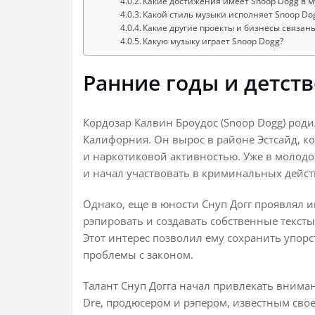
Какие достижения имеет Snoop Dogg в 
Какой стиль музыки исполняет Snoop Do
Какие другие проекты и бизнесы связан
Какую музыку играет Snoop Dogg?
Ранние годы и детств
Кордозар Калвин Броудос (Snoop Dogg) родил
Калифорния. Он вырос в районе Эстсайд, к
и наркотиковой активностью. Уже в молодо
и начал участвовать в криминальных дейст
Однако, еще в юности Снуп Догг проявлял и
рэпировать и создавать собственные тексты
Этот интерес позволил ему сохранить упор
проблемы с законом.
Талант Снуп Догга начал привлекать внима
Dre, продюсером и рэпером, известным свое