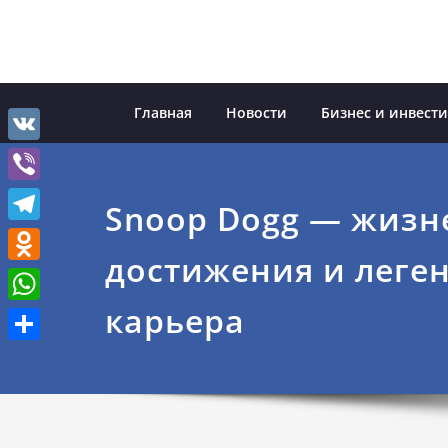
Перейти
к
содержимому
Главная
Новости
Бизнес и инвест
VK
Viber
Snoop Dogg — жизн
Telegram
достижения и леге
Odnoklassniki
карьера
WhatsApp
Отправить