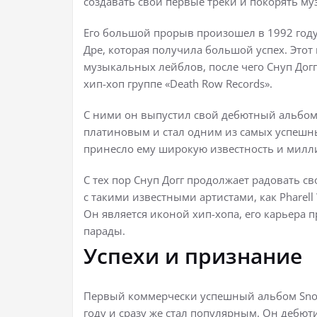
создавать свои первые треки и покорять м
Его большой прорыв произошел в 1992 году,
Дре, которая получила большой успех. Это
музыкальных лейблов, после чего Снуп Дог
хип-хоп группе «Death Row Records».
С ними он выпустил свой дебютный альбом «
платиновым и стал одним из самых успешны
принесло ему широкую известность и милл
С тех пор Снуп Догг продолжает радовать 
с такими известными артистами, как Pharell W
Он является иконой хип-хопа, его карьера п
парады.
Успехи и признание
Первый коммерчески успешный альбом Snoo
году и сразу же стал популярным. Он дебюти