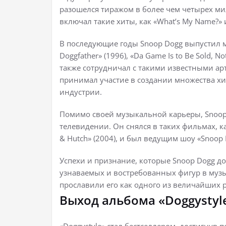
разошелся тиражом в более чем четырех ми
включал такие хиты, как «What’s My Name?» и 
В последующие годы Snoop Dogg выпустил 
Doggfather» (1996), «Da Game Is to Be Sold, No
также сотрудничал с такими известными артист
принимал участие в создании множества хи
индустрии.
Помимо своей музыкальной карьеры, Snoop 
телевидении. Он снялся в таких фильмах, как 
& Hutch» (2004), и был ведущим шоу «Snoop D
Успехи и признание, которые Snoop Dogg до
узнаваемых и востребованных фигур в музы
прославили его как одного из величайших р
Выход альбома «Doggystyl