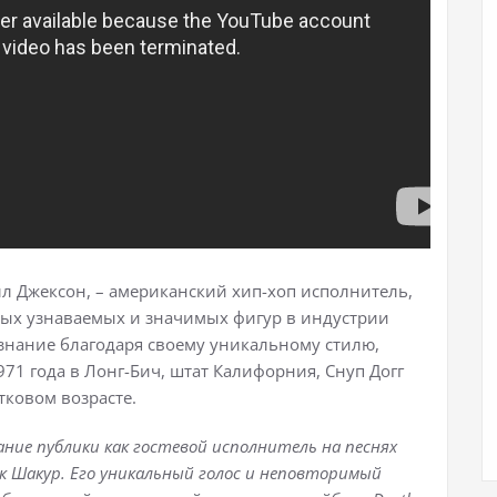
лл Джексон, – американский хип-хоп исполнитель,
амых узнаваемых и значимых фигур в индустрии
знание благодаря своему уникальному стилю,
971 года в Лонг-Бич, штат Калифорния, Снуп Догг
тковом возрасте.
мание публики как гостевой исполнитель на песнях
к Шакур. Его уникальный голос и неповторимый