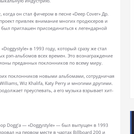
узыкальную индустрию.
 когда он стал фичером в песне «Deep Cover» Др.
т проект привлек внимание многих продюсеров и
г был приглашен присоединиться к легендарной
Doggystyle» в 1993 году, который сразу же стал
х рэп-альбомов всех времен. Это вознаграждение
ионы преданных поклонников по всему миру.
своих поклонников новыми альбомами, сотрудничая
illiams, Wiz Khalifa, Katy Perry и многими другими.
родолжает преуспевать, а его музыка взрывает хит-
p Dogg’a — «Doggystyle» — был выпущен в 1993
ровал на первом месте в чартах Billboard 200 и