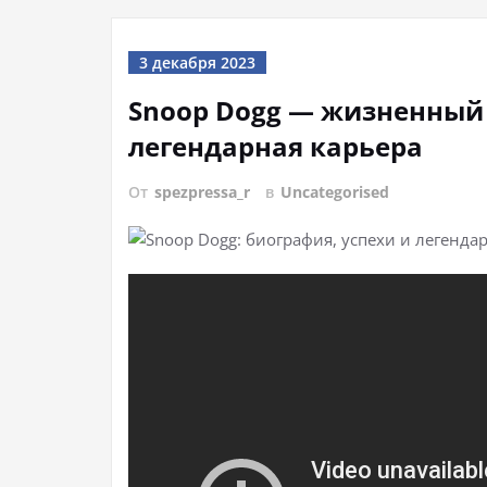
3 декабря 2023
Snoop Dogg — жизненный 
легендарная карьера
От
spezpressa_r
в
Uncategorised