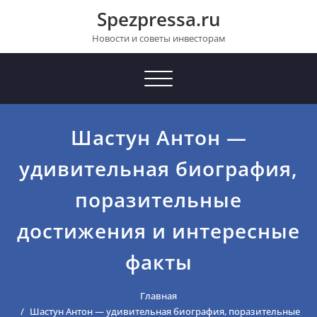
Перейти
Spezpressa.ru
к
содержимому
Новости и советы инвесторам
Toggle
navigation
Шастун Антон —
удивительная биография,
поразительные
достижения и интересные
факты
Главная
Шастун Антон — удивительная биография, поразительные