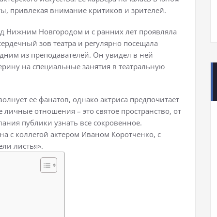
ты, привлекая внимание критиков и зрителей.
од Нижним Новгородом и с ранних лет проявляла
сердечный зов театра и регулярно посещала
одним из преподавателей. Он увидел в ней
ерину на специальные занятия в театральную
олнует ее фанатов, однако актриса предпочитает
е личные отношения – это святое пространство, от
лания публики узнать все сокровенное.
ена с коллегой актером Иваном Коротченко, с
ели листья».