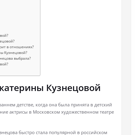
овой?
нецовой?
тоит в отношениях?
ны Кузнецовой?
знецова выбрала?
овой?
Екатерины Кузнецовой
аннем детстве, когда она была принята в детский
ание актрисы в Московском художественном театре
знецова быстро стала популярной в российском