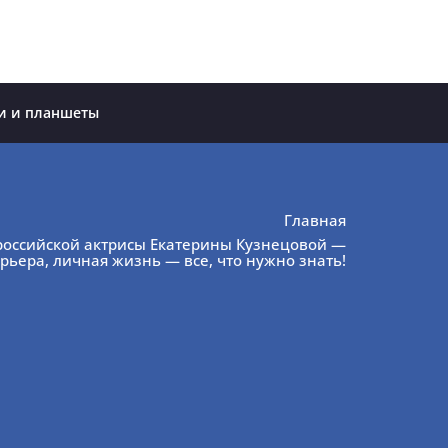
и и планшеты
Главная
российской актрисы Екатерины Кузнецовой —
арьера, личная жизнь — все, что нужно знать!