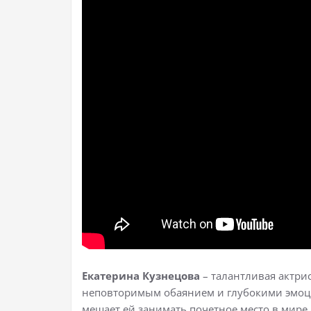
Екатерина Кузнецова
– талантливая актри
неповторимым обаянием и глубокими эмоция
мешает ей занимать почетное место в мире 