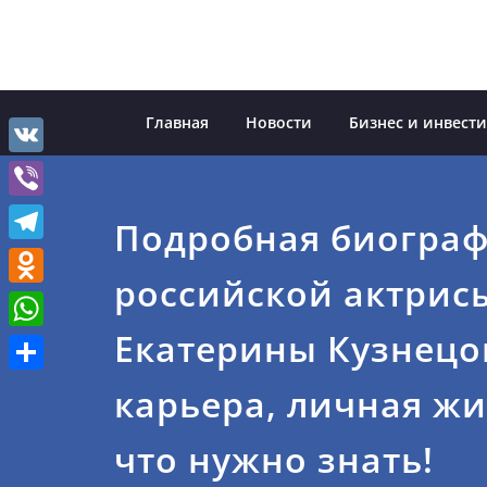
Перейти
к
содержимому
Главная
Новости
Бизнес и инвест
VK
Viber
Подробная биогра
Telegram
российской актрис
Odnoklassniki
Екатерины Кузнецо
WhatsApp
Отправить
карьера, личная жи
что нужно знать!