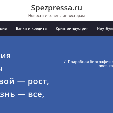
Spezpressa.ru
Новости и советы инвесторам
иции
Банки и кредиты
Криптоиндустрия
Ноутбук
фия
Подробная биография 
ы
рост, к
вой — рост,
знь — все,