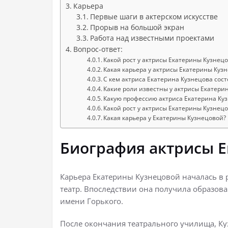
Карьера
Первые шаги в актерском искусстве
Прорыв на большой экран
Работа над известными проектами
Вопрос-ответ:
Какой рост у актрисы Екатерины Кузнец
Какая карьера у актрисы Екатерины Куз
С кем актриса Екатерина Кузнецова сос
Какие роли известны у актрисы Екатери
Какую профессию актриса Екатерина Ку
Какой рост у актрисы Екатерины Кузнец
Какая карьера у Екатерины Кузнецовой?
Биография актрисы 
Карьера Екатерины Кузнецовой началась в р
театр. Впоследствии она получила образов
имени Горького.
После окончания театрального училища, Ку