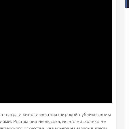
са театра и кино, известная широкой публике своим
ми. Ростом она не высока, но это нисколько не
актерского искусства. Ее карьера началась в юном