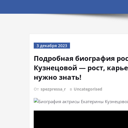
3 декабря 2023
Подробная биография ро
Кузнецовой — рост, карье
нужно знать!
От
spezpressa_r
в
Uncategorised