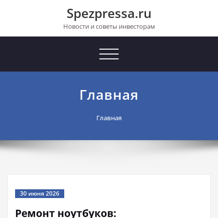
Перейти
Spezpressa.ru
к
содержимому
Новости и советы инвесторам
Toggle
navigation
Главная
Главная
30 июня 2026
Ремонт ноутбуков: