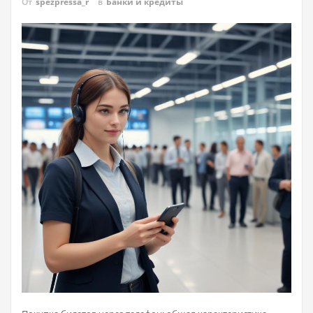
От
spezpressa_r
в
Банки и кредиты