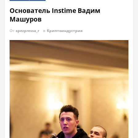
Основатель Instime Вадим
Машуров
От
spezpressa_r
в
Криптоиндустрия