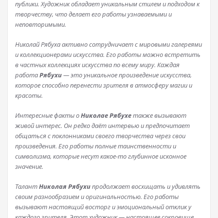
публики. Художник обладает уникальным стилем и подходом к
творчеству, что делает его работы узнаваемыми и
неповторимыми.
Николай Рябуха активно сотрудничает с мировыми галереями
и коллекционерами искусства. Его работы можно встретить
в частных коллекциях искусства по всему миру. Каждая
работа
Рябухи
— это уникальное произведение искусства,
которое способно перенести зрителя в атмосферу магии и
красоты.
Интересные факты о
Николае Рябухе
также вызывают
живой интерес. Он редко даёт интервью и предпочитает
общаться с поклонниками своего творчества через свои
произведения. Его работы полные таинственности и
символизма, которые несут какое-то глубинное исконное
значение.
Талант
Николая Рябухи
продолжает восхищать и удивлять
своим разнообразием и оригинальностью. Его работы
вызывают настоящий восторг и эмоциональный отклик у
каждого зрителя. Этот художник — настоящее сокровище