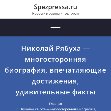
Перейти
Spezpressa.ru
к
содержимому
Новости и советы инвесторам
Toggle
navigation
Николай Рябуха —
многосторонняя
биография, впечатляющие
достижения,
удивительные факты
Главная
Николай Рябуха — многосторонняя биография,