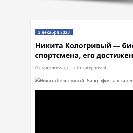
3 декабря 2023
Никита Кологривый — би
спортсмена, его достиже
От
spezpressa_r
в
Uncategorised