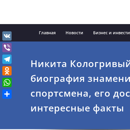
Перейти
к
содержимому
Главная
Новости
Бизнес и инвест
VK
Viber
Никита Кологривы
Telegram
биография знамени
Odnoklassniki
спортсмена, его до
WhatsApp
Отправить
интересные факты