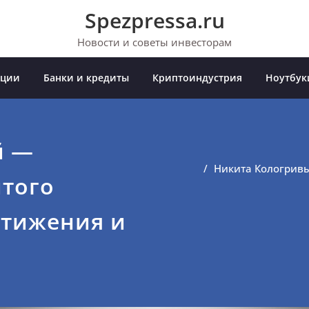
Spezpressa.ru
Новости и советы инвесторам
иции
Банки и кредиты
Криптоиндустрия
Ноутбук
й —
Никита Кологривы
того
стижения и