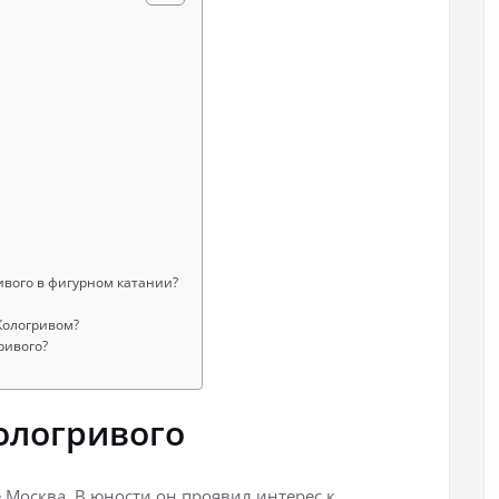
ивого в фигурном катании?
Кологривом?
ривого?
ологривого
е Москва. В юности он проявил интерес к