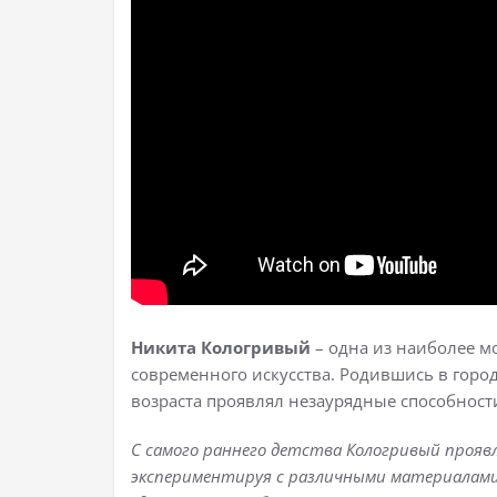
Никита Кологривый
– одна из наиболее м
современного искусства. Родившись в городе
возраста проявлял незаурядные способност
С самого раннего детства Кологривый проявл
экспериментируя с различными материалами 