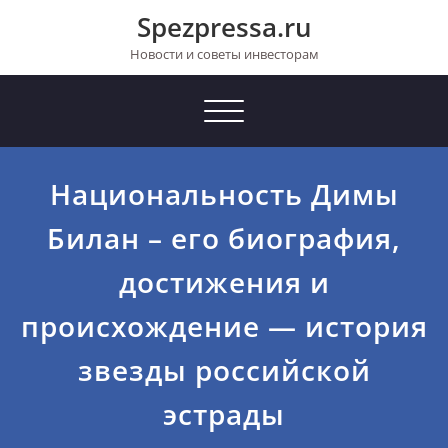
Перейти
Spezpressa.ru
к
содержимому
Новости и советы инвесторам
Toggle
navigation
Национальность Димы
Билан – его биография,
достижения и
происхождение — история
звезды российской
эстрады