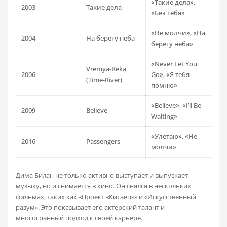
«Такие дела»,
2003
Такие дела
«Без тебя»
«Не молчи», «На
2004
На берегу неба
берегу неба»
«Never Let You
Vremya-Reka
2006
Go», «Я тебя
(Time-River)
помню»
«Believe», «I’ll Be
2009
Believe
Waiting»
«Улетаю», «Не
2016
Passengers
молчи»
Дима Билан не только активно выступает и выпускает
музыку, но и снимается в кино. Он снялся в нескольких
фильмах, таких как «Проект «Китаец»» и «Искусственный
разум». Это показывает его актерский талант и
многогранный подход к своей карьере.