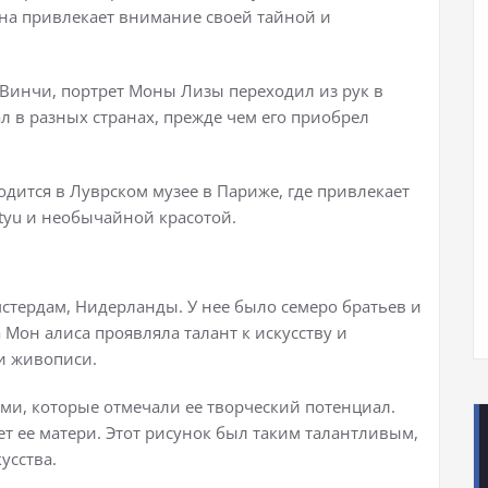
Она привлекает внимание своей тайной и
 Винчи, портрет Моны Лизы переходил из рук в
 в разных странах, прежде чем его приобрел
дится в Луврском музее в Париже, где привлекает
tyu и необычайной красотой.
мстердам, Нидерланды. У нее было семеро братьев и
а Мон алиса проявляла талант к искусству и
и живописи.
ми, которые отмечали ее творческий потенциал.
т ее матери. Этот рисунок был таким талантливым,
усства.