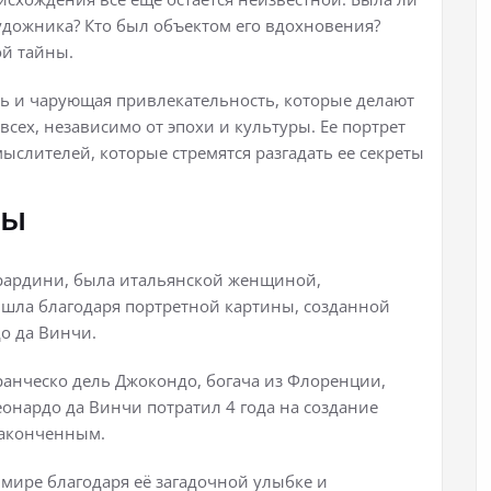
дожника? Кто был объектом его вдохновения?
ой тайны.
ть и чарующая привлекательность, которые делают
сех, независимо от эпохи и культуры. Ее портрет
мыслителей, которые стремятся разгадать ее секреты
зы
ерардини, была итальянской женщиной,
ришла благодаря портретной картины, созданной
о да Винчи.
ранческо дель Джокондо, богача из Флоренции,
еонардо да Винчи потратил 4 года на создание
законченным.
 мире благодаря её загадочной улыбке и