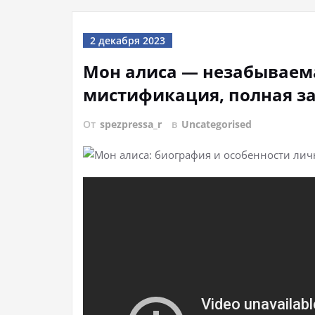
2 декабря 2023
Мон алиса — незабываем
мистификация, полная за
От
spezpressa_r
в
Uncategorised