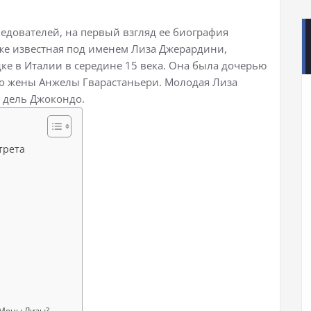
едователей, на первый взгляд ее биография
же известная под именем Лиза Джерардини,
ке в Италии в середине 15 века. Она была дочерью
го жены Анжелы Гварастаньери. Молодая Лиза
 дель Джокондо.
трета
 Моны Лизы?