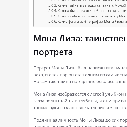
Какие тайны и загадки связаны с Моной
Какова была реакция общества на карти
Какие особенности личной жизни у Мон
Какие факты из биографии Моны Лизы 
Мона Лиза: таинстве
портрета
Портрет Моны Лизы был написан итальянск
века, и с тех пор он стал одним из самых 
Но сама женщина на картине осталась загад
Мона Лиза изображается с легкой улыбкой н
глаза полны тайны и глубины, и они притя
тонкие руки создают впечатление изящества
Подлинная личность Моны Лизы до сих пор 
несколько теорий, истинная история ее про