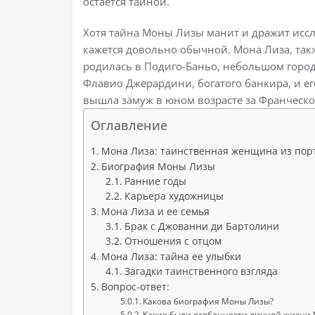
остается тайной.
Хотя тайна Моны Лизы манит и дражит иссл
кажется довольно обычной. Мона Лиза, так
родилась в Подиго-Баньо, небольшом город
Флавио Джерардини, богатого банкира, и е
вышла замуж в юном возрасте за Франческо
Оглавление
Мона Лиза: таинственная женщина из пор
Биография Моны Лизы
Ранние годы
Карьера художницы
Мона Лиза и ее семья
Брак с Джованни ди Бартолини
Отношения с отцом
Мона Лиза: тайна ее улыбки
Загадки таинственного взгляда
Вопрос-ответ:
Какова биография Моны Лизы?
Какие были особенности личной жизни