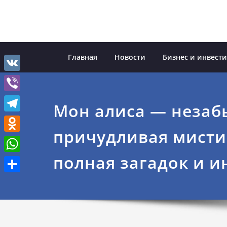
Перейти
к
содержимому
Главная
Новости
Бизнес и инвест
VK
Viber
Мон алиса — незаб
Telegram
причудливая мисти
Odnoklassniki
полная загадок и и
WhatsApp
Отправить