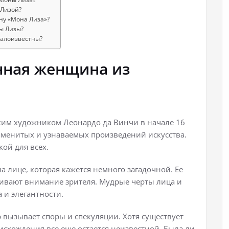
 Лизой?
ну «Мона Лиза»?
ы Лизы?
малоизвестны?
нная женщина из
им художником Леонардо да Винчи в начале 16
знаменитых и узнаваемых произведений искусства.
кой для всех.
а лице, которая кажется немного загадочной. Ее
гивают внимание зрителя. Мудрые черты лица и
 и элегантности.
вызывает споры и спекуляции. Хотя существует
исхождения все еще остается неизвестной. Была ли