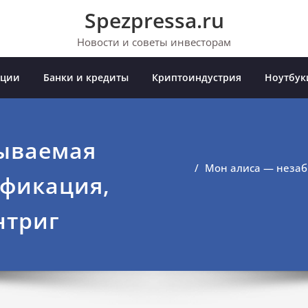
Spezpressa.ru
Новости и советы инвесторам
иции
Банки и кредиты
Криптоиндустрия
Ноутбук
ываемая
Мон алиса — незаб
фикация,
нтриг