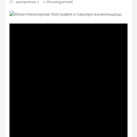
От
spezpressa_r
в
Uncategorised