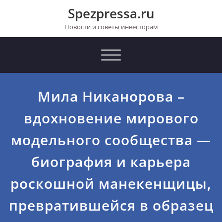
Перейти
Spezpressa.ru
к
содержимому
Новости и советы инвесторам
Toggle
navigation
Мила Никанорова –
вдохновение мирового
модельного сообщества —
биография и карьера
роскошной манекенщицы,
превратившейся в образец