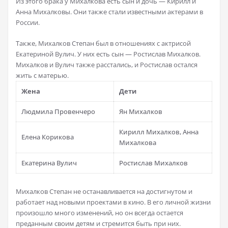
Из этого брака у Михалкова есть сын и дочь — Кирилл и
Анна Михалковы. Они также стали известными актерами в
России.
Также, Михалков Степан был в отношениях с актрисой
Екатериной Вулич. У них есть сын — Ростислав Михалков.
Михалков и Вулич также расстались, и Ростислав остался
жить с матерью.
Жена
Дети
Людмила Провенчеро
Ян Михалков
Кирилл Михалков, Анна
Елена Корикова
Михалкова
Екатерина Вулич
Ростислав Михалков
Михалков Степан не останавливается на достигнутом и
работает над новыми проектами в кино. В его личной жизни
произошло много изменений, но он всегда остается
преданным своим детям и стремится быть при них.