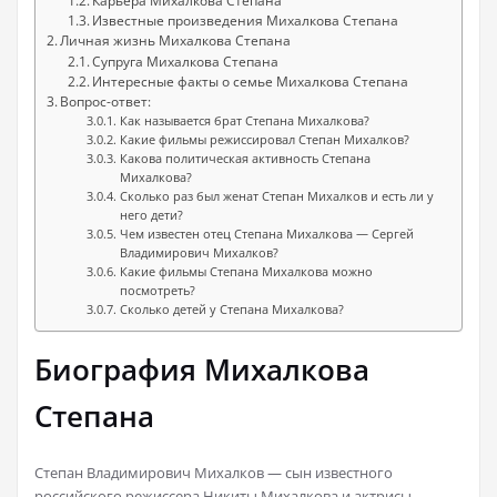
Карьера Михалкова Степана
Известные произведения Михалкова Степана
Личная жизнь Михалкова Степана
Супруга Михалкова Степана
Интересные факты о семье Михалкова Степана
Вопрос-ответ:
Как называется брат Степана Михалкова?
Какие фильмы режиссировал Степан Михалков?
Какова политическая активность Степана
Михалкова?
Сколько раз был женат Степан Михалков и есть ли у
него дети?
Чем известен отец Степана Михалкова — Сергей
Владимирович Михалков?
Какие фильмы Степана Михалкова можно
посмотреть?
Сколько детей у Степана Михалкова?
Биография Михалкова
Степана
Степан Владимирович Михалков — сын известного
российского режиссера Никиты Михалкова и актрисы