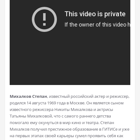
Михалков Степан
, известный российский актер и режиссер,
родился 14 августа 1969 года в Москве. Он является сыном
известного режиссера Никиты Михалкова и актрисы
Татьяны Михалковой, что с самого раннего детства
помогало ему окунуться в мир кино и театра. Степан
Михалков получил престижное образование в ГИТИСе и уже
на первых этапах своей карьеры сумел проявить себя как