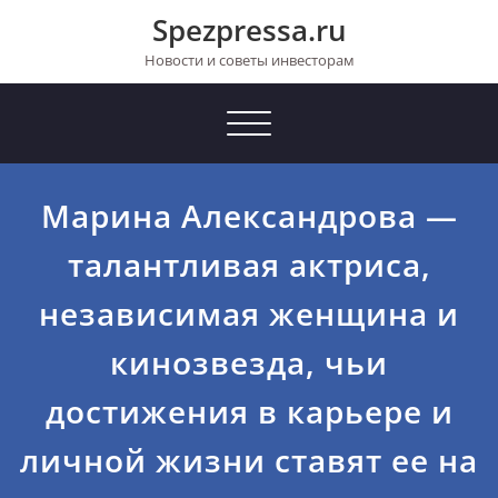
Перейти
Spezpressa.ru
к
содержимому
Новости и советы инвесторам
Toggle
navigation
Марина Александрова —
талантливая актриса,
независимая женщина и
кинозвезда, чьи
достижения в карьере и
личной жизни ставят ее на