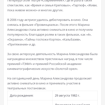
Петербургском театре «Современник», где играла в таких
спектаклях, как «Время и семья Креповых», «Тартюф», «Живи,
пока живом можно» и многих других.
В 2006 году актрисе удалось дебютировать в кино. Она
снялась в фильме «Провинциалка». После этого Марина
Александрова стала активно сниматься в кино и получила
популярность благодаря ролям в таких фильмах, как «4»,
«Окраина», «Тайны госпожи Кортез», «Кальбазев»,
«Притяжение» и др.
За свою актерскую деятельность Марина Александрова была
награждена множеством престижных наград, в том числе
премией «ТЭФИ» и премией Российской академии
кинематографических искусств «Золотой орел».
На сегодняшний день Марина Александрова продолжает
активно сниматься в кино и принимать участие в
театральных постановках.
Дата рождения:
29 августа 1982 г.
Ленинград (ныне Санкт-