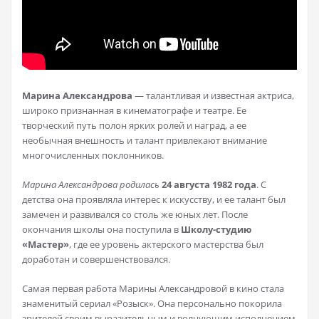
Марина Александрова
— талантливая и известная актриса,
широко признанная в кинематографе и театре. Ее
творческий путь полон ярких ролей и наград, а ее
необычная внешность и талант привлекают внимание
многочисленных поклонников.
Марина Александрова родилась
24 августа 1982 года
. С
детства она проявляла интерес к искусству, и ее талант был
замечен и развивался со столь же юных лет. После
окончания школы она поступила в
Школу-студию
«Мастер»
, где ее уровень актерского мастерства был
доработан и совершенствовался.
Самая первая работа Марины Александровой в кино стала
знаменитый сериал «Розыск». Она персонально покорила
зрителей своим выразительным и волнующим исполнением