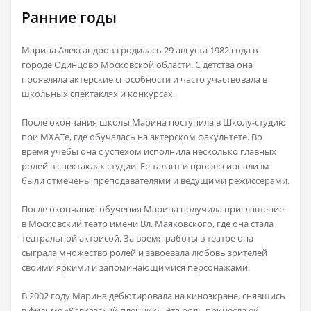
Ранние годы
Марина Александрова родилась 29 августа 1982 года в
городе Одинцово Московской области. С детства она
проявляла актерские способности и часто участвовала в
школьных спектаклях и конкурсах.
После окончания школы Марина поступила в Школу-студию
при МХАТе, где обучалась на актерском факультете. Во
время учебы она с успехом исполнила несколько главных
ролей в спектаклях студии. Ее талант и профессионализм
были отмечены преподавателями и ведущими режиссерами.
После окончания обучения Марина получила приглашение
в Московский театр имени Вл. Маяковского, где она стала
театральной актрисой. За время работы в театре она
сыграла множество ролей и завоевала любовь зрителей
своими яркими и запоминающимися персонажами.
В 2002 году Марина дебютировала на киноэкране, снявшись
в фильме «Кавказский пленник». Эта роль принесла ей