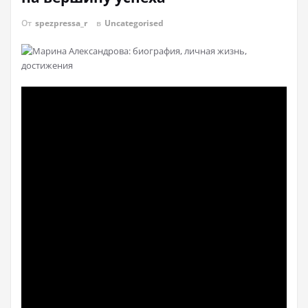
От
spezpressa_r
в
Uncategorised