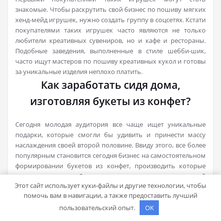
знакомые. Чтобы раскрутить свой бизнес по пошиву мягких
хенд-мейд игрушек, нужно создать группу в соцсетях. Кстати
покупателями таких игрушек часто являются не только
любители креативных сувениров, но и кафе и рестораны.
Подобные заведения, выполненные в стиле шебби-шик,
часто ищут мастеров по пошиву креативных кукол и готовы
за уникальные изделия неплохо платить.
Как заработать сидя дома,
изготовляя букеты из конфет?
Сегодня молодая аудитория все чаще ищет уникальные
подарки, которые смогли бы удивить и принести массу
наслаждения своей второй половине. Ввиду этого, все более
популярным становится сегодня бизнес на самостоятельном
формировании букетов из конфет, производить которые
можно сидя дома. Данная продукция интересна широкой
Этот сайт использует куки-файлы и другие технологии, чтобы
аудитории перед Новогодними праздниками. Ее берут к 8
помочь вам в навигации, а также предоставить лучший
марта, покупают на дни рождения, ко Дню учителя, на
Юбилеи. Актуальны такие подарки и ко дню свадьбы и на
пользовательский опыт.
OK
детские утренники.