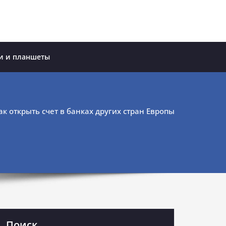
и и планшеты
ак открыть счет в банках других стран Европы
Поиск