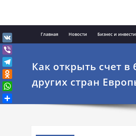
Перейти
к
содержимому
Главная
Новости
Бизнес и инвест
VK
Viber
Как открыть счет в
Telegram
других стран Европ
Odnoklassniki
WhatsApp
Отправить