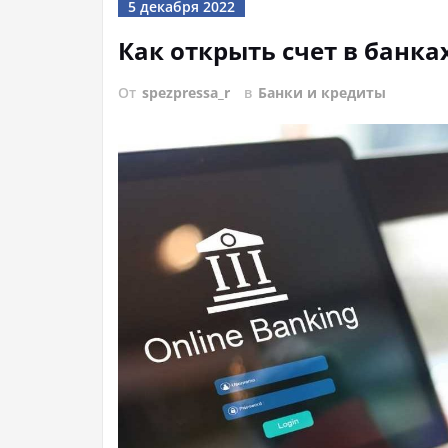
5 декабря 2022
Как открыть счет в банка
От
spezpressa_r
в
Банки и кредиты