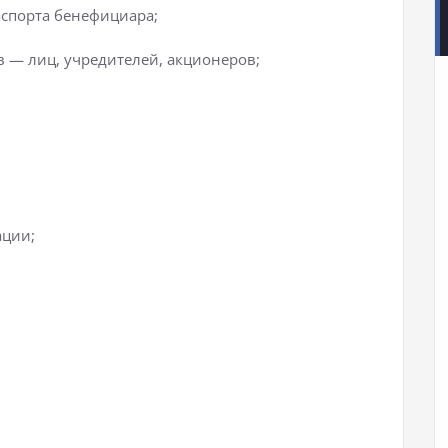
аспорта бенефициара;
в — лиц, учредителей, акционеров;
ации;