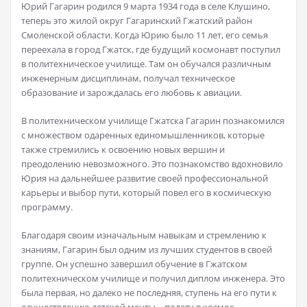
Юрий Гагарин родился 9 марта 1934 года в селе Клушино,
теперь это жилой округ Гагаринский Гжатский район
Смоленской области. Когда Юрию было 11 лет, его семья
переехала в город Гжатск, где будущий космонавт поступил
в политехническое училище. Там он обучался различным
инженерным дисциплинам, получал техническое
образование и зарождалась его любовь к авиации.
В политехническом училище Гжатска Гагарин познакомился
с множеством одаренных единомышленников, которые
также стремились к освоению новых вершин и
преодолению невозможного. Это познакомство вдохновило
Юрия на дальнейшее развитие своей профессиональной
карьеры и выбор пути, который повел его в космическую
программу.
Благодаря своим изначальным навыкам и стремлению к
знаниям, Гагарин был одним из лучших студентов в своей
группе. Он успешно завершил обучение в Гжатском
политехническом училище и получил диплом инженера. Это
была первая, но далеко не последняя, ступень на его пути к