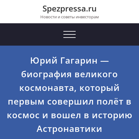
Перейти
Spezpressa.ru
к
содержимому
Новости и советы инвесторам
Toggle
navigation
Юрий Гагарин —
биография великого
космонавта, который
первым совершил полёт в
космос и вошел в историю
Астронавтики