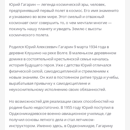
Юрий Гагарин — легенда космической эры, человек,
предпринявший первый полет в космос. Его имя знаменито
и узнаваемо во всем мире. Этот смелый и отважный
космонавт смог совершить то, о чем мечтали многие —
покинуть нашу планету и увидеть Землю с высоты
космического полета.
Родился Юрий Алексеевич Гагарин 9 марта 1934 года в
деревне Клушино на реке Волге. В маленьком деревянном
домике в состоятельной крестьянской семье началась
история будущего героя. Уже с детства Юрий отличался
физической силой, самодисциплиной и стремлением к
новым знаниям. Он жил в постоянном ритме труда и учебы,
вырабатывая привычку к самодисциплине и
неукоснительному исполнению своих обязанностей.
Но возможностей для реализации своих способностей на
родине было недостаточно. В 1955 году Юрий поступил в
Орджоникидзевское военно-авиационное училище, где
получил основы летного дела и стал летчиком-
инструктором. Именно здесь, в Орджоникидзе, Гагарину