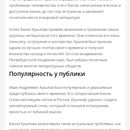
проблемам человечества, и его басни, написанные в ясном и
доступном языке, до сих пор актуальны и занимают
почетное место в мировой литературе.
Успех басен Крылова привлек внимание и признание самых
крупных литераторов того времени. Они отмечали его язык,
смекалку, остроумие и мастерство. Крылов был признан
одним из лучших поэтов своего времени и получил
множество наград и почестей. Он стал академиком
Петербургской Академии наук, был избран почетным
членом многих литературных обществ.
Популярность у публики
Иван Андреевич Крылов был популярным и уважаемым
среди публики своего времени. Его сатирические басни
стали настоящим хитом в России. Крылову удалось создать
неповторимый стиль, который отличался остроумием,
яркостью и глубиной мысли.
Басни Крылова затрагивали такие актуальные проблемы, как
коррупция, произвол власти, нравственное падение и другие