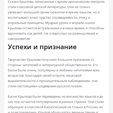
Сказки Крылова, написанные с ярким ироническим юмором,
стали классикой детской литературы. Они не только
увлекают малышей своим сюжетом и ярким языком, но и
воспитывают в них чувство справедливости, этику и
моральные принципы. Мудрые уроки и морали сказок
Крылова остаются актуальными и в наше время, и способны
вдохновить как детей, так и взрослых на размышления и
саморазвитие.
Успехи и признание
Творчество Крылова получило большое признание со
стороны читателей и литературной общественности. Его
басни были очень популярны и любимы читателями всех
возрастов. Благодаря своей остроте, языковой
выразительности и проницательным наблюдениям, они
стали настоящими шедеврами русской поэзии.
Басни Крылова были переведены на множество языков и до
сих пор остаются популярными в разных странах. Они стали
образцом и классикой баснописания не только в России, но
и за ее пределами. Крылов обращался к вечным темам и