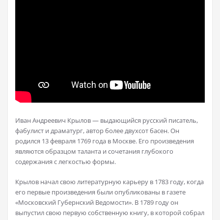
Иван Андреевич Крылов — выдающийся русский писатель,
фабулист и драматург, автор более двухсот басен. Он
родился 13 февраля 1769 года в Москве. Его произведения
являются образцом таланта и сочетания глубокого
содержания с легкостью формы.
Крылов начал свою литературную карьеру в 1783 году, когда
его первые произведения были опубликованы в газете
«Московский Губернский Ведомости». В 1789 году он
выпустил свою первую собственную книгу, в которой собрал