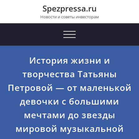
Перейти
Spezpressa.ru
к
содержимому
Новости и советы инвесторам
Toggle
navigation
История жизни и
творчества Татьяны
Петровой — от маленькой
девочки с большими
мечтами до звезды
мировой музыкальной