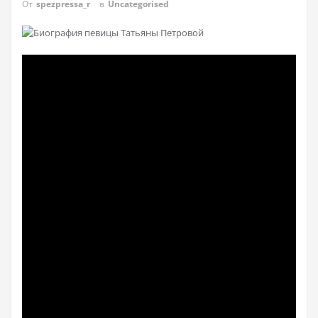
От
spezpressa_r
в
Uncategorised