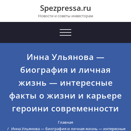
Перейти
Spezpressa.ru
к
содержимому
Новости и советы инвесторам
Toggle
navigation
Инна Ульянова —
биография и личная
жизнь — интересные
факты о жизни и карьере
героини современности
Главная
Инна Ульянова — биография и личная жизнь — интересные