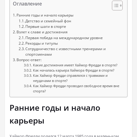
Оглавление
Ранние годы и начало карьеры
Детство и семейный фон
Первые шаги в спорте
Взлет к славе и достижения
Первая победа на международном уровне
Рекорды и титулы
Сотрудничество с известными тренерами и
спортсменами
Вопрос-ответ:
Какие достижения имеет Хаймор Фредди в спорте?
Как началась карьера Хаймора Фредди в спорте?
Как Хаймор Фредди справлялся с травмами и
неудачами в спорте?
Как Хаймор Фредди проводил свободное время вне
спорта?
Ранние годы и начало
карьеры
Хаймор Фредди родился
12 марта 1985 года
в маленьком