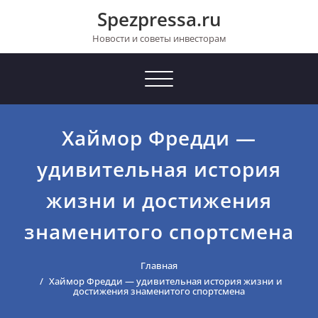
Перейти
Spezpressa.ru
к
содержимому
Новости и советы инвесторам
Toggle
navigation
Хаймор Фредди —
удивительная история
жизни и достижения
знаменитого спортсмена
Главная
Хаймор Фредди — удивительная история жизни и
достижения знаменитого спортсмена