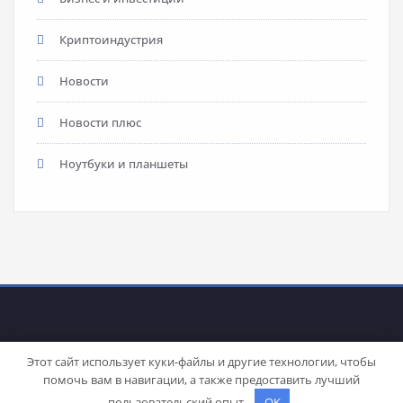
Криптоиндустрия
Новости
Новости плюс
Ноутбуки и планшеты
Этот сайт использует куки-файлы и другие технологии, чтобы
помочь вам в навигации, а также предоставить лучший
Proudly powered by
WordPress
| Theme:
Stacy
by SpiceThemes
пользовательский опыт.
OK