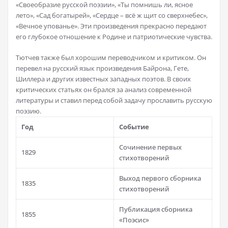
«Своеобразие русской поэзии», «Ты помнишь ли, ясное
лето», «Сад богатырей», «Сердце – всё ж щит со сверхнебес»,
«Вечное упованье». Эти произведения прекрасно передают
его глубокое отношение к Родине и патриотические чувства.
Тютчев также был хорошим переводчиком и критиком. Он
перевел на русский язык произведения Байрона, Гете,
Шиллера и других известных западных поэтов. В своих
критических статьях он брался за анализ современной
литературы и ставил перед собой задачу прославить русскую
поэзию.
Год
Событие
Сочинение первых
1829
стихотворений
Выход первого сборника
1835
стихотворений
Публикация сборника
1855
«Поэсис»