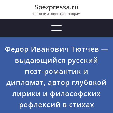
Перейти
Spezpressa.ru
к
содержимому
Новости и советы инвесторам
Toggle
navigation
Федор Иванович Тютчев —
выдающийся русский
поэт-романтик и
дипломат, автор глубокой
лирики и философских
рефлексий в стихах