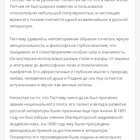
Тютчев не был широко известен и пользовался
относительно небольшой популярностью, в настоящее
время его поэзия считается одной из величайших в русской
литературе.
Тютчеву удавалось неповторимым образом сочетать яркую
эмоциональность и философское глубокомыслие, что
придавало его стихотворениям особую силу и значимость.
Он мастерски использовал разные стили и жанры: от лирики
и эпиграмм до философских поэм и политических
памфлетов. Его афористичные и глубокие мысли о природе,
любви, человеческой душе и Родине до сих пор остаются
актуальными и звучат как вечные истины.
Несмотря на то, что Тютчеву никогда не был присвоен
звание национального поэта, его талант и вклад в развитие
русской литературы были признаны еще при жизни. В 1851
году он был избран членом Императорской андреевской
академии наук, а в 1858 году ему была присуждена
Демидовская премия за достижения в литературе.
Посмертно его произведения были изданы в нескольких