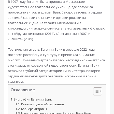
В 1997 году Евгения была принята в Московское
художественное театральное училище, где получила
профессию актрисы драмы. Брик быстро завоевала сердца
зрителей своими сильными и яркими ролями на
театральной сцене. Ее талант был замечен и в
киноиндустрии: актриса снялась в таких известных фильмах,
как «Другая женщина» (2014), «Двенадцать» (2007) и
«Защита» (2019).
Трагическая смерть Евгении Брик в феврале 2022 года
потрясла российскую культуру и привлекла внимание
многих. Причина смерти оказалась неожиданной — актриса
скончалась от сердечной недостаточности. Евгения Брик
оставила глубокий след в истории кино и театра, покорив
сердца миллионов зрителей своим искренним и ярким
талантом.
Оглавление
Биография Евгении Брик
Ранние годы и образование
Карьера актрисы
Известные роли и награды Евгения Брик была