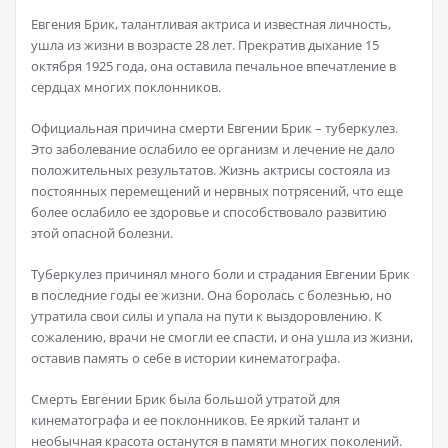
Евгения Брик, талантливая актриса и известная личность,
ушла из жизни в возрасте 28 лет. Прекратив дыхание 15
октября 1925 года, она оставила печальное впечатление в
сердцах многих поклонников.
Официальная причина смерти Евгении Брик – туберкулез.
Это заболевание ослабило ее организм и лечение не дало
положительных результатов. Жизнь актрисы состояла из
постоянных перемещений и нервных потрясений, что еще
более ослабило ее здоровье и способствовало развитию
этой опасной болезни.
Туберкулез причинял много боли и страдания Евгении Брик
в последние годы ее жизни. Она боролась с болезнью, но
утратила свои силы и упала на пути к выздоровлению. К
сожалению, врачи не смогли ее спасти, и она ушла из жизни,
оставив память о себе в истории кинематографа.
Смерть Евгении Брик была большой утратой для
кинематографа и ее поклонников. Ее яркий талант и
необычная красота останутся в памяти многих поколений.