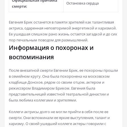
Официальная причина
Остановка сердца
смерти:
Евгения Брик останется в памяти зрителей как талантливая
актриса, одаренная неповторимой энергетикой и харизмой.
Ее ушедшая слишком рано жизнь остается загадкой и до сих
пор печальным поводом для размышлений.
Информация о похоронах и
воспоминания
После внезапной смерти Евгении Брик, ее похороны прошли
в семейном кругу. Она была похоронена на московском
кладбище Донское, рядом со своим отцом, актером и
режиссером Владимиром Бриком. Евгения была
представительницей известной театральной династии и
была любима коллегами и зрителями.
Коллеги актрисы долго не могли прийти в себя после ее
смерти. Они вспоминали ее яркие выступления, талант и
харизму. О своей ушедшей коллеге актеры говорили с