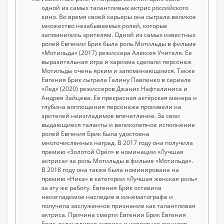
одной из самых талантливых актрис российского
кино. Во время своей карьеры она сыграла великое
множество незабываемых ролей, которые
запомнились зрителям. Одной из самых известных
ролей Евгении Брик была роль Мотильды в фильме
«Мотильда» (2017) режиссера Алексея Учителя. Ее
выразительная игра и харизма сделали персонаж
Мотильды очень ярким и запоминающимся. Также
Евгения Брик сыграла Галину Павленко в сериале
«Лед» (2020) режиссеров Джанис Нафталиниса и
Андрея Зайцева. Ее прекрасная актёрская манера и
глубина воплощения персонажа произвели на
зрителей неизгладимое впечатление. За свои
выдающиеся таланты и великолепное исполнение
ролей Евгения Брик была удостоена
многочисленных наград. В 2017 году она получила
премию «Золотой Орёл» в номинации «Лучшая
актриса» за роль Мотильды в фильме «Мотильда».
В 2018 году она также была номинирована на
премию «Ника» в категории «Лучшая женская роль»
за эту же работу. Евгения Брик оставила
неизгладимое наследие в кинематографе и
получила заслуженное признание как талантливая
актриса. Причина смерти Евгении Брик Евгения
Брик, талантливая актриса и известная личность,