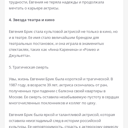
трудности, Евгения не теряла надежды и продолжала
мечтать о карьере актрисы.
4. Звезда театра и кино
Евгения Брик стала культовой актрисой не только в кино, но
и в театре. Ее имя стало величайшим брендом для
театральных постановок, и она играла в знаменитых
спектаклях, таких как «Анна Каренина» и «Ромео и
Джульетта».
5. Трагическая смерть
Увы, жизнь Евгении Брик была короткой и трагической. В
1987 году, в возрасте 39 лет, актриса скончалась от ран,
полученных при падении с балкона своей квартиры в
Москве. Ее смерть оставила незабываемую пустоту в сердцах
многочисленных поклонников и коллег по цеху.
Евгения Брик была яркой и талантливой актрисой, которая
оставила неизгладимый след в истории российской
культуры. Ее неповторимость, страсть к актерскому ремеслу