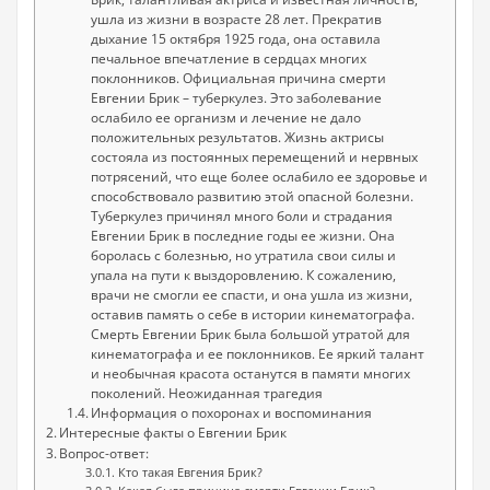
ушла из жизни в возрасте 28 лет. Прекратив
дыхание 15 октября 1925 года, она оставила
печальное впечатление в сердцах многих
поклонников. Официальная причина смерти
Евгении Брик – туберкулез. Это заболевание
ослабило ее организм и лечение не дало
положительных результатов. Жизнь актрисы
состояла из постоянных перемещений и нервных
потрясений, что еще более ослабило ее здоровье и
способствовало развитию этой опасной болезни.
Туберкулез причинял много боли и страдания
Евгении Брик в последние годы ее жизни. Она
боролась с болезнью, но утратила свои силы и
упала на пути к выздоровлению. К сожалению,
врачи не смогли ее спасти, и она ушла из жизни,
оставив память о себе в истории кинематографа.
Смерть Евгении Брик была большой утратой для
кинематографа и ее поклонников. Ее яркий талант
и необычная красота останутся в памяти многих
поколений. Неожиданная трагедия
Информация о похоронах и воспоминания
Интересные факты о Евгении Брик
Вопрос-ответ:
Кто такая Евгения Брик?