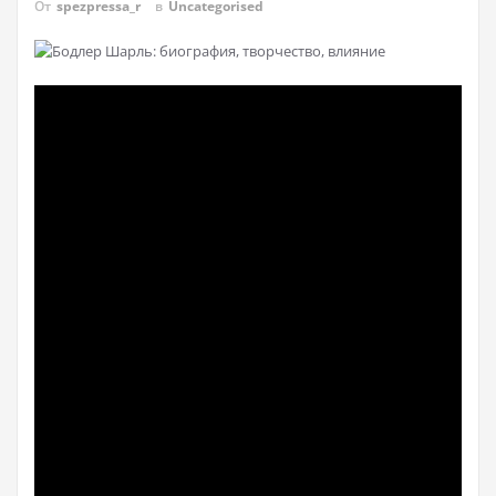
От
spezpressa_r
в
Uncategorised