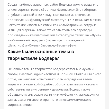
Среди наиболее известных работ Бодлера можно выделить
стихотворения из его сборника «Цветы зла». Этот сборник,
опубликованный в 1857 году, стал одним из ключевых
произведений французской литературы XIX века. Там можно
найти такие известные стихи, как «Альбатрос», «К ветру» и
«Спящая Марина». Также стоит отметить его переводы
произведений из классической литературы, таких как «Луна»
и «Укушенный сердцем» (переводы произведений
Шекспира) и «Хмель» (перевод «Беовульфа»).
Какие были основные темы в
творчествеле Бодлера?
Основные темы в творчестве Бодлера связаны с муками
любви, смертью, одиночеством и борьбой с богом. Он писал
о том, как человек испытывает боль и страдание в этом
мире, о его нелегкой борьбе с обстоятельствами и своими
собственными внутренними демонами. Бодлер также
обращался к символам религии и мифологии, используя их
для выражения своего мрачного и пессимистического
мировоззрения.