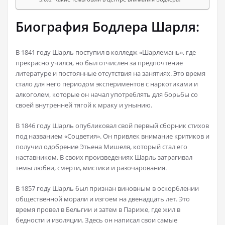
Биография Бодлера Шарля:
В 1841 году Шарль поступил в колледж «Шарлемань», где
прекрасно учился, но был отчислен за предпочтение
литературе и постоянные отсутствия на занятиях. Это время
стало для него периодом экспериментов с наркотиками и
алкоголем, которые он начал употреблять для борьбы со
своей внутренней тягой к мраку и унынию.
В 1846 году Шарль опубликовал свой первый сборник стихов
под названием «Соцветия». Он привлек внимание критиков и
получил одобрение Этьена Мишеля, который стал его
наставником. В своих произведениях Шарль затрагивал
темы любви, смерти, мистики и разочарования.
В 1857 году Шарль был признан виновным в оскорблении
общественной морали и изгоем на двенадцать лет. Это
время провел в Бельгии и затем в Париже, где жил в
бедности и изоляции. Здесь он написал свои самые