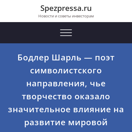
Перейти
Spezpressa.ru
к
содержимому
Новости и советы инвесторам
Toggle
navigation
Бодлер Шарль — поэт
символистского
направления, чье
творчество оказало
значительное влияние на
развитие мировой