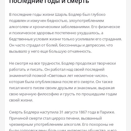
Последние годы и смерть
В последние годы жизни Шарль Бодлер был глубоко
подавлен и измучен бедностью, злоупотреблением
алкоголем и хроническими заболеваниями. Его физическое
и психическое здоровье постепенно ухудшалось, а
бедственные условия жизни только усиливали его страдания.
Он часто страдал от болей, бессонницы и депрессии, что
вызывало у него еще большую отчаянность.
Не смотря на все трудности, Бодлер продолжал творчески
работать и писать. Он работал над своей последней
знаменитой поэмой «Световых лет несметное число»,
которая была опубликована после его смерти. Он также
писал много писем своим друзьям и знакомым, выражая
свою мрачную философию и грусть по прошедшим годам
своей жизни.
Смерть Бодлера наступила 31 августа 1867 года в Париже.
Причиной смерти стал цирроз печени, вызванный
чрезмерным употреблением алкоголя. Его похороны не
были сопровождены большим интересом общества, и его