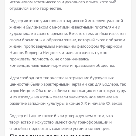
источником эстетического и духовного опыта, который
отразился в его творчестве.
Бодлер активно участвовал в парижской интеллектуальной
жизни и был знаком с многими известными писателями и
художниками своего времени. Вместе с тем, он был известен
своим боемпоным образом жизни, который схож с образом
жизни, проповедуемым немецким философом Фридрихом
Ницше. Бодлер и Ницше считали, что жизнь нужно
проживать полностью, не ограничиваясь
конвенциональными нормами и правилами общества.
Идея свободного творчества и отрицание буржуазных
ценностей были характерными чертами как для Бодлера, так
и для Ницше. Оба они любили провокацию и контркультуру,
и их взгляды на жизнь оказали значительное влияние на
развитие западной культуры в конце XIX и начале XX веков.
Бодлер и Ницше также были утверждением о том, что
творчество и искусство имеют силу трансформации и
способны подвергать сомнению устои и конвенции.