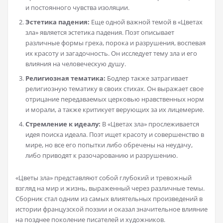
и постоянного чувства изоляции.
Эстетика падения:
Еще одной важной темой в «Цветах
зла» является эстетика падения. Поэт описывает
различные формы греха, порока и разрушения, воспевая
их красоту и загадочность. Он исследует тему зла и его
влияния на человеческую душу.
Религиозная тематика:
Бодлер также затрагивает
религиозную тематику в своих стихах. Он выражает свое
отрицание передаваемых церковью нравственных норм
и морали, а также критикует верующих за их лицемерие.
Стремление к идеалу:
В «Цветах зла» прослеживается
идея поиска идеала. Поэт ищет красоту и совершенство в
мире, но все его попытки либо обречены на неудачу,
либо приводят к разочарованию и разрушению.
«Цветы зла» представляют собой глубокий и тревожный
взгляд на мир и жизнь, выраженный через различные темы.
Сборник стал одним из самых влиятельных произведений в
истории французской поэзии и оказал значительное влияние
на позднее поколение писателей и художников.