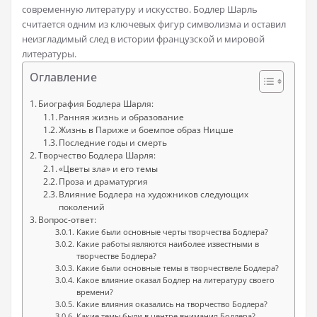
современную литературу и искусство. Бодлер Шарль
считается одним из ключевых фигур символизма и оставил
неизгладимый след в истории французской и мировой
литературы.
Оглавление
Биография Бодлера Шарля:
Ранняя жизнь и образование
Жизнь в Париже и боемпое образ Ницше
Последние годы и смерть
Творчество Бодлера Шарля:
«Цветы зла» и его темы
Проза и драматургия
Влияние Бодлера на художников следующих
поколений
Вопрос-ответ:
Какие были основные черты творчества Бодлера?
Какие работы являются наиболее известными в
творчестве Бодлера?
Какие были основные темы в творчествеле Бодлера?
Какое влияние оказал Бодлер на литературу своего
времени?
Какие влияния оказались на творчество Бодлера?
Какие темы были в центре внимания Бодлера?