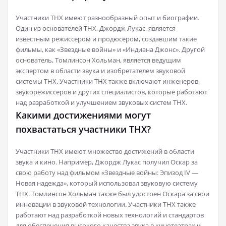
Участники THX имеют разнообразный опыт и биографии.
Один из основателей THX, Джордж Лукас, является
известным режиссером и продюсером, создавшим такие
фильмы, как «Звездные войны» и «Индиана Джонс». Другой
основатель, Томлинсон Хольман, является ведущим
экспертом в области звука и изобретателем звуковой
системы THX. Участники THX также включают инженеров,
звукорежиссеров и других специалистов, которые работают
над разработкой и улучшением звуковых систем THX.
Какими достижениями могут
похвастаться участники THX?
Участники THX имеют множество достижений в области
звука и кино. Например, Джордж Лукас получил Оскар за
свою работу над фильмом «Звездные войны: Эпизод IV —
Новая надежда», который использовал звуковую систему
THX. Томлинсон Хольман также был удостоен Оскара за свои
инновации в звуковой технологии. Участники THX также
работают над разработкой новых технологий и стандартов
для обеспечения высокого качества звука в кинотеатрах и