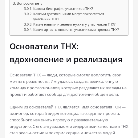
Вопрос-ответ:
Какова биография участников THX?
Какими достижениями могут похвастаться
участники THX?
Какие навыки и знания нужны у участников THX?
Какие артисты являются участниками проекта THX?
Основатели THX:
вдохновение и реализация
Основатели THX — люди, которые смогли воплотить свои
мечты в реальность. Им удалось создать великолепную
команду профессионалов, которые разделяют их взгляды на
проект и работают сообща для достижения общей цели.
Одним из основателей THX является [имя основателя]. Он —
визионер, который видел потенциал в создании проекта,
способного изменить игровую и развлекательную
индустрию. С его энтузиазмом и лидерскими качествами THX
стал реальностью и покорил сердца множества людей.