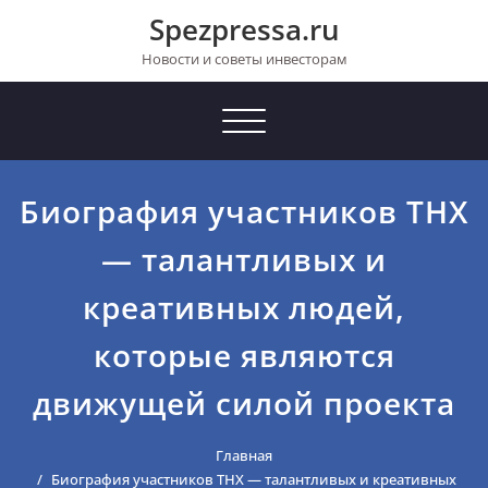
Перейти
Spezpressa.ru
к
содержимому
Новости и советы инвесторам
Toggle
navigation
Биография участников THX
— талантливых и
креативных людей,
которые являются
движущей силой проекта
Главная
Биография участников THX — талантливых и креативных