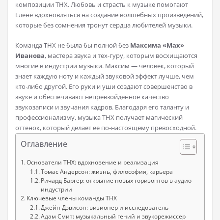
композиции THX. Любовь и страсть к музыке помогают
Елене вдохновляться на создание волшебных произведений,
которые без сомнения тронут сердца любителей музыки.
Команда THX не была бы полной без
Максима «Max»
Иванова
, мастера звука и тех-гуру, которым восхищаются
многие в индустрии музыки. Максим — человек, который
знает каждую ноту и каждый звуковой эффект лучше, чем
кто-либо другой. Его руки и уши создают совершенство в
звуке и обеспечивают непревзойденное качество
звукозаписи и звучания кадров. Благодаря его таланту и
профессионализму, музыка THX получает магический
оттенок, который делает ее по-настоящему превосходной.
Оглавление
Основатели THX: вдохновение и реализация
Томас Андерсон: жизнь, философия, карьера
Ричард Баргер: открытие новых горизонтов в аудио
индустрии
Ключевые члены команды THX
Джейн Дэвисон: визионер и исследователь
Адам Смит: музыкальный гений и звукорежиссер