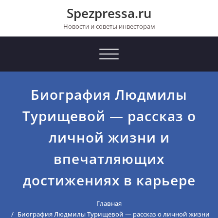
Перейти
Spezpressa.ru
к
содержимому
Новости и советы инвесторам
Toggle
navigation
Биография Людмилы
Турищевой — рассказ о
личной жизни и
впечатляющих
достижениях в карьере
Главная
Биография Людмилы Турищевой — рассказ о личной жизни