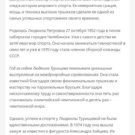
след в истории мирового спорта. Ее невероятная грация,
мощь и техника высоких прыжков сделали ее одной из
самых успешных спортсменок своего времени.
Родилась Людмила Петровна 27 октября 1952 года в тихом
сибирском городке Челябинске. Уже с самого детства ее
затягивал мир спорта. Она начала заниматься гимнастикой в
семи лет и уже в 1970 году стала членом сборной команды
СССР.
Год за годом Людмила Турищева показывала зрелищные
выступления на международных соревнованиях.
Она стала
известной благодаря своим феноменальным прыжкам и
мастерству на параллельных брусьях. Благодаря
нескончаемому труду и самоотверженности она пять раз
становилась олимпийской чемпионкой и десять раз –
чемпионкой мира.
Однако, успехи в спорте у Людмилы Турищевой не были
единственными достижениями. В 1974 году она вышла
замуж за известного фигуриста Александра Зайцева. Их