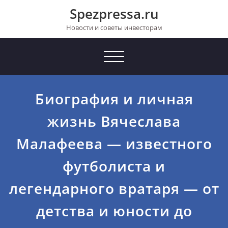
Перейти
Spezpressa.ru
к
содержимому
Новости и советы инвесторам
Toggle
navigation
Биография и личная
жизнь Вячеслава
Малафеева — известного
футболиста и
легендарного вратаря — от
детства и юности до