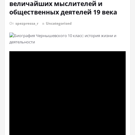
величайших мыслителей и
общественных деятелей 19 века
От
spezpressa_r
в
Uncategorised