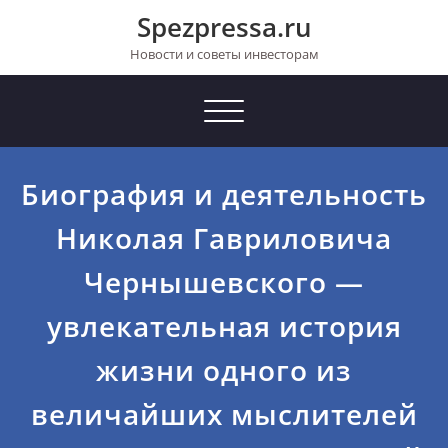
Перейти
Spezpressa.ru
к
содержимому
Новости и советы инвесторам
Toggle
navigation
Биография и деятельность
Николая Гавриловича
Чернышевского —
увлекательная история
жизни одного из
величайших мыслителей