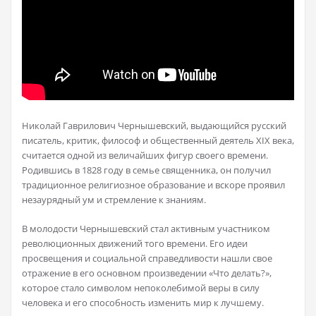
Николай Гаврилович Чернышевский, выдающийся русский
писатель, критик, философ и общественный деятель XIX века,
считается одной из величайших фигур своего времени.
Родившись в 1828 году в семье священника, он получил
традиционное религиозное образование и вскоре проявил
незаурядный ум и стремление к знаниям.
В молодости Чернышевский стал активным участником
революционных движений того времени. Его идеи
просвещения и социальной справедливости нашли свое
отражение в его основном произведении «Что делать?»,
которое стало символом непоколебимой веры в силу
человека и его способность изменить мир к лучшему.